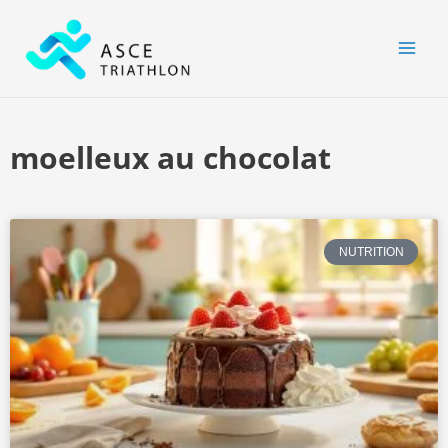
Aller
MAI
au
MEN
contenu
moelleux au chocolat
NUTRITION