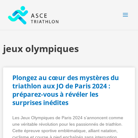
Aller
MAI
au
MEN
contenu
jeux olympiques
Plongez au cœur des mystères du
triathlon aux JO de Paris 2024 :
préparez-vous à révéler les
surprises inédites
Les Jeux Olympiques de Paris 2024 s’annoncent comme
une véritable révolution pour les passionnés de triathlon.
Cette épreuve sportive emblématique, alliant natation,
cyclisme et course à pied enchaînés sans interruption,