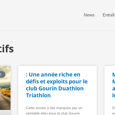
News
Entraî
ifs
: Une année riche en
S
défis et exploits pour le
M
club Gourin Duathlon
Triathlon
l
Cette année a été marquée par un
D
véritable élan pour le club Gourin
c