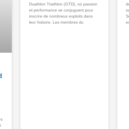
Duathlon Triathlon (GTD), où passion
d
et performance se conjuguent pour
s
inscrire de nombreux exploits dans
S
leur histoire. Les membres du
e
d
es
é