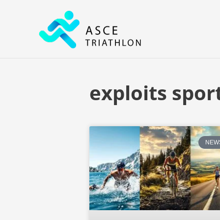
Aller
au
contenu
exploits sport
NEW