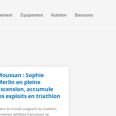
nement
Équipement
Nutrition
Blessures
Moussan : Sophie
erlin en pleine
ascension, accumule
es exploits en triathlon
ans le monde exigeant du triathlon,
ertaines athlètes françaises se