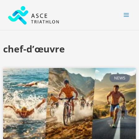
Aller
MAI
au
MEN
contenu
chef-d’œuvre
NEWS