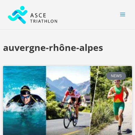
Aller
MAI
au
MEN
contenu
auvergne-rhône-alpes
NEWS