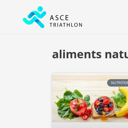
Aller
au
contenu
aliments nat
NUTRITIO