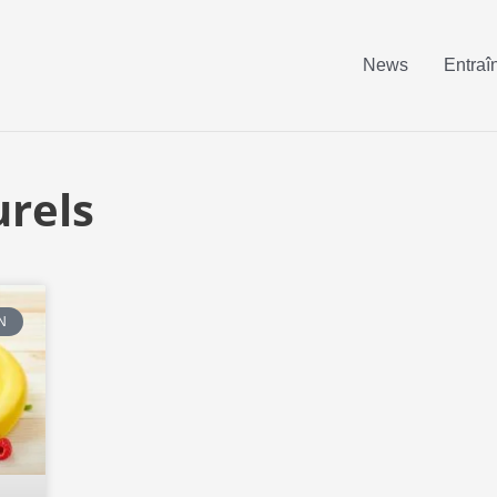
News
Entraî
urels
N